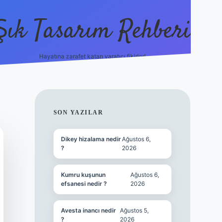
Şık Tasarım Rehberi
Hayatına zarafet katan yaratıcı fikirler!
vdcasino giriş
SIDEBAR
SON YAZILAR
Dikey hizalama nedir
Ağustos 6,
?
2026
Kumru kuşunun
Ağustos 6,
efsanesi nedir ?
2026
Avesta inancı nedir
Ağustos 5,
?
2026