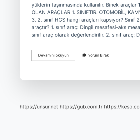
yüklerin taşınmasında kullanılır. Binek araç
OLAN ARAÇLAR 1. SINIFTIR. OTOMOBİL, KAMY
3. 2. sınıf HGS hangi araçları kapsıyor? Sınıf
araçtır? 1. sınıf araç: Dingil mesafesi-aks mesa
sınıf araç olarak değerlendirilir. 2. sınıf araç:
Binek
Devamını okuyun
Yorum Bırak
Araç
Hangi
Sınıfa
Giriyor
https://unsur.net
https://gub.com.tr
https://keso.co