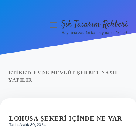
Şık Tasarım Rehberi
menüyü
aç
Hayatına zarafet katan yaratıcı fikirler!
Anasayfa
Gizlilik Politikası
Yasal Uyarı
ETIKET:
EVDE MEVLÜT ŞERBET NASIL
YAPILIR
Hakkımızda
LOHUSA ŞEKERI IÇINDE NE VAR
Tarih: Aralık 30, 2024