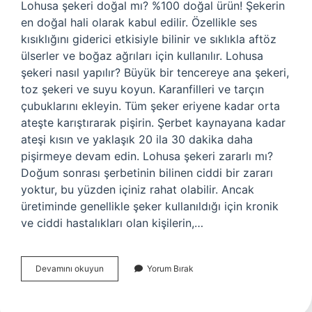
Lohusa şekeri doğal mı? %100 doğal ürün! Şekerin
en doğal hali olarak kabul edilir. Özellikle ses
kısıklığını giderici etkisiyle bilinir ve sıklıkla aftöz
ülserler ve boğaz ağrıları için kullanılır. Lohusa
şekeri nasıl yapılır? Büyük bir tencereye ana şekeri,
toz şekeri ve suyu koyun. Karanfilleri ve tarçın
çubuklarını ekleyin. Tüm şeker eriyene kadar orta
ateşte karıştırarak pişirin. Şerbet kaynayana kadar
ateşi kısın ve yaklaşık 20 ila 30 dakika daha
pişirmeye devam edin. Lohusa şekeri zararlı mı?
Doğum sonrası şerbetinin bilinen ciddi bir zararı
yoktur, bu yüzden içiniz rahat olabilir. Ancak
üretiminde genellikle şeker kullanıldığı için kronik
ve ciddi hastalıkları olan kişilerin,…
Lohusa
Devamını okuyun
Yorum Bırak
Şekeri
Içinde
Ne