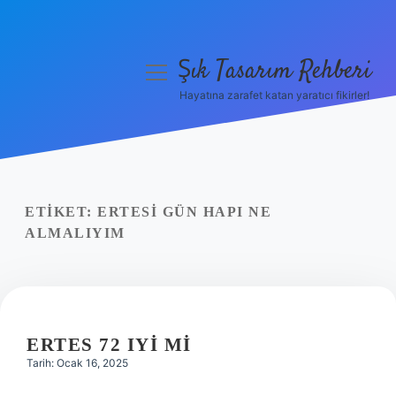
Şık Tasarım Rehberi
menüyü
aç
Hayatına zarafet katan yaratıcı fikirler!
Anasayfa
Gizlilik Politikası
Yasal Uyarı
ETIKET:
ERTESI GÜN HAPI NE
ALMALIYIM
Hakkımızda
ERTES 72 IYI MI
Tarih: Ocak 16, 2025