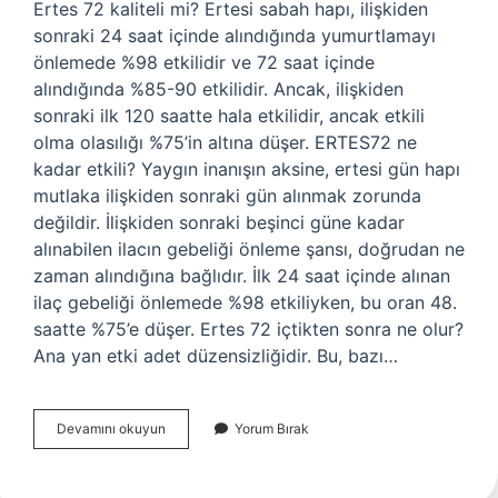
Ertes 72 kaliteli mi? Ertesi sabah hapı, ilişkiden
sonraki 24 saat içinde alındığında yumurtlamayı
önlemede %98 etkilidir ve 72 saat içinde
alındığında %85-90 etkilidir. Ancak, ilişkiden
sonraki ilk 120 saatte hala etkilidir, ancak etkili
olma olasılığı %75’in altına düşer. ERTES72 ne
kadar etkili? Yaygın inanışın aksine, ertesi gün hapı
mutlaka ilişkiden sonraki gün alınmak zorunda
değildir. İlişkiden sonraki beşinci güne kadar
alınabilen ilacın gebeliği önleme şansı, doğrudan ne
zaman alındığına bağlıdır. İlk 24 saat içinde alınan
ilaç gebeliği önlemede %98 etkiliyken, bu oran 48.
saatte %75’e düşer. Ertes 72 içtikten sonra ne olur?
Ana yan etki adet düzensizliğidir. Bu, bazı…
Ertes
Devamını okuyun
Yorum Bırak
72
Iyi
Mi