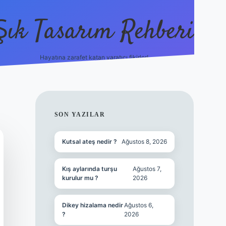
Şık Tasarım Rehberi
Hayatına zarafet katan yaratıcı fikirler!
vdcasino giriş
SIDEBAR
SON YAZILAR
Kutsal ateş nedir ?
Ağustos 8, 2026
Kış aylarında turşu
Ağustos 7,
kurulur mu ?
2026
Dikey hizalama nedir
Ağustos 6,
?
2026