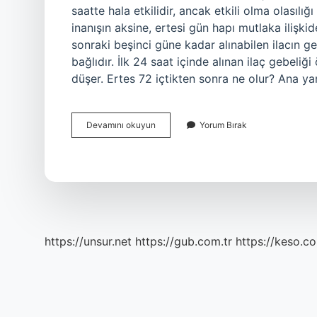
saatte hala etkilidir, ancak etkili olma olasılı
inanışın aksine, ertesi gün hapı mutlaka ilişki
sonraki beşinci güne kadar alınabilen ilacın 
bağlıdır. İlk 24 saat içinde alınan ilaç gebeli
düşer. Ertes 72 içtikten sonra ne olur? Ana yan
Ertes
Devamını okuyun
Yorum Bırak
72
Iyi
Mi
https://unsur.net
https://gub.com.tr
https://keso.co