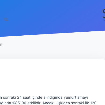
MI
den sonraki 24 saat içinde alındığında yumurtlamayı
ğında %85-90 etkilidir. Ancak, ilişkiden sonraki ilk 120