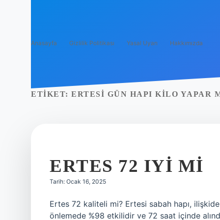
Anasayfa
Gizlilik Politikası
Yasal Uyarı
Hakkımızda
ETIKET:
ERTESI GÜN HAPI KILO YAPAR 
ERTES 72 IYI MI
Tarih: Ocak 16, 2025
Ertes 72 kaliteli mi? Ertesi sabah hapı, ilişki
önlemede %98 etkilidir ve 72 saat içinde alındı