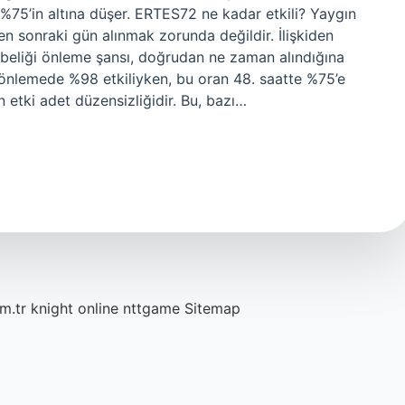
ğı %75’in altına düşer. ERTES72 ne kadar etkili? Yaygın
den sonraki gün alınmak zorunda değildir. İlişkiden
gebeliği önleme şansı, doğrudan ne zaman alındığına
ği önlemede %98 etkiliyken, bu oran 48. saatte %75’e
 etki adet düzensizliğidir. Bu, bazı…
m.tr
knight online
nttgame
Sitemap