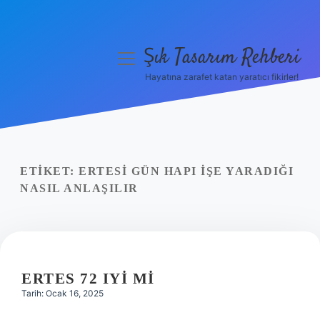
Şık Tasarım Rehberi
menüyü
aç
Hayatına zarafet katan yaratıcı fikirler!
Anasayfa
Gizlilik Politikası
Yasal Uyarı
ETIKET:
ERTESI GÜN HAPI IŞE YARADIĞI
NASIL ANLAŞILIR
Hakkımızda
ERTES 72 IYI MI
Tarih: Ocak 16, 2025