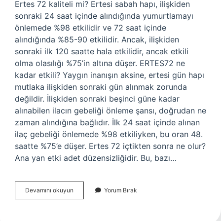
Ertes 72 kaliteli mi? Ertesi sabah hapı, ilişkiden
sonraki 24 saat içinde alındığında yumurtlamayı
önlemede %98 etkilidir ve 72 saat içinde
alındığında %85-90 etkilidir. Ancak, ilişkiden
sonraki ilk 120 saatte hala etkilidir, ancak etkili
olma olasılığı %75’in altına düşer. ERTES72 ne
kadar etkili? Yaygın inanışın aksine, ertesi gün hapı
mutlaka ilişkiden sonraki gün alınmak zorunda
değildir. İlişkiden sonraki beşinci güne kadar
alınabilen ilacın gebeliği önleme şansı, doğrudan ne
zaman alındığına bağlıdır. İlk 24 saat içinde alınan
ilaç gebeliği önlemede %98 etkiliyken, bu oran 48.
saatte %75’e düşer. Ertes 72 içtikten sonra ne olur?
Ana yan etki adet düzensizliğidir. Bu, bazı…
Ertes
Devamını okuyun
Yorum Bırak
72
Iyi
Mi