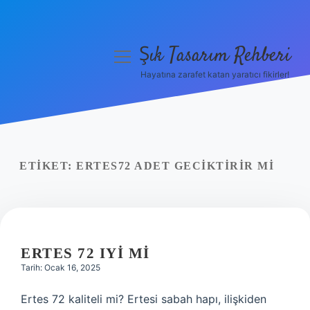
Şık Tasarım Rehberi
menüyü
aç
Hayatına zarafet katan yaratıcı fikirler!
Anasayfa
Gizlilik Politikası
Yasal Uyarı
ETIKET:
ERTES72 ADET GECIKTIRIR MI
Hakkımızda
ERTES 72 IYI MI
Tarih: Ocak 16, 2025
Ertes 72 kaliteli mi? Ertesi sabah hapı, ilişkiden