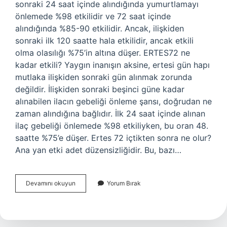
sonraki 24 saat içinde alındığında yumurtlamayı
önlemede %98 etkilidir ve 72 saat içinde
alındığında %85-90 etkilidir. Ancak, ilişkiden
sonraki ilk 120 saatte hala etkilidir, ancak etkili
olma olasılığı %75’in altına düşer. ERTES72 ne
kadar etkili? Yaygın inanışın aksine, ertesi gün hapı
mutlaka ilişkiden sonraki gün alınmak zorunda
değildir. İlişkiden sonraki beşinci güne kadar
alınabilen ilacın gebeliği önleme şansı, doğrudan ne
zaman alındığına bağlıdır. İlk 24 saat içinde alınan
ilaç gebeliği önlemede %98 etkiliyken, bu oran 48.
saatte %75’e düşer. Ertes 72 içtikten sonra ne olur?
Ana yan etki adet düzensizliğidir. Bu, bazı…
Ertes
Devamını okuyun
Yorum Bırak
72
Iyi
Mi