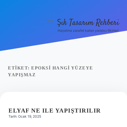
Şık Tasarım Rehberi
menüyü
aç
Hayatına zarafet katan yaratıcı fikirler!
Anasayfa
Gizlilik Politikası
Yasal Uyarı
ETIKET:
EPOKSI HANGI YÜZEYE
YAPIŞMAZ
Hakkımızda
ELYAF NE ILE YAPIŞTIRILIR
Tarih: Ocak 19, 2025