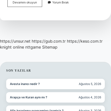
Elyaf
Devamını okuyun
Yorum Bırak
Ne
Ile
Yapıştırılır
https://unsur.net
https://gub.com.tr
https://keso.com.tr
knight online
nttgame
Sitemap
SIDEBAR
SON YAZILAR
Avesta inancı nedir ?
Ağustos 5, 2026
Arapça ve Kuran aynı mı ?
Ağustos 4, 2026
Afiş hazırlama programları ücretsiz ?
Ağustos 3, 2026