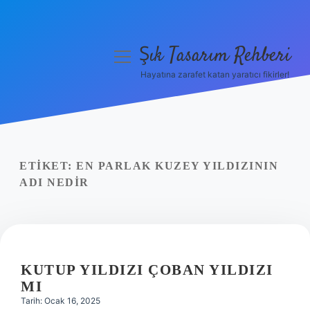
Şık Tasarım Rehberi
menüyü
aç
Hayatına zarafet katan yaratıcı fikirler!
Anasayfa
Gizlilik Politikası
Yasal Uyarı
ETIKET:
EN PARLAK KUZEY YILDIZININ
ADI NEDIR
Hakkımızda
KUTUP YILDIZI ÇOBAN YILDIZI
MI
Tarih: Ocak 16, 2025