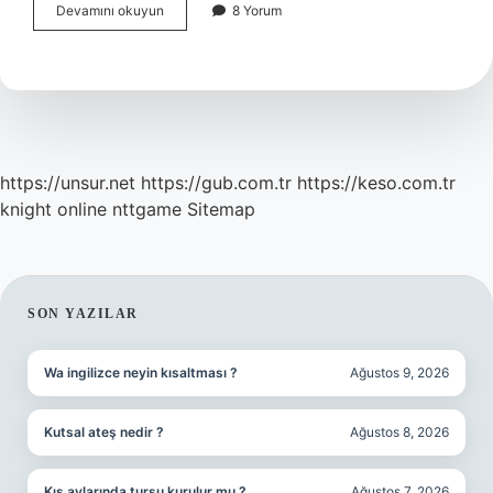
Elektrikli
Devamını okuyun
8 Yorum
Arabalar
Neden
Daha
Ağır
https://unsur.net
https://gub.com.tr
https://keso.com.tr
knight online
nttgame
Sitemap
SIDEBAR
SON YAZILAR
Wa ingilizce neyin kısaltması ?
Ağustos 9, 2026
Kutsal ateş nedir ?
Ağustos 8, 2026
Kış aylarında turşu kurulur mu ?
Ağustos 7, 2026