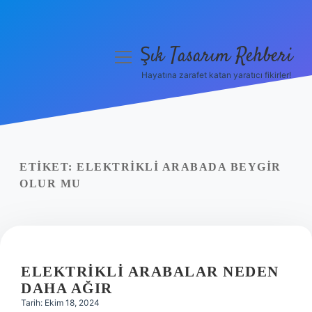
Şık Tasarım Rehberi
menüyü
aç
Hayatına zarafet katan yaratıcı fikirler!
Anasayfa
Gizlilik Politikası
Yasal Uyarı
ETIKET:
ELEKTRIKLI ARABADA BEYGIR
OLUR MU
Hakkımızda
ELEKTRIKLI ARABALAR NEDEN
DAHA AĞIR
Tarih: Ekim 18, 2024