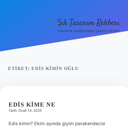
Şık Tasarım Rehberi
menüyü
aç
Hayatına zarafet katan yaratıcı fikirler!
Anasayfa
Gizlilik Politikası
Yasal Uyarı
ETIKET:
EDIS KIMIN OĞLU
Hakkımızda
EDIS KIME NE
Tarih: Ocak 14, 2025
Edis kimin? Ekim ayında giyim perakendecisi