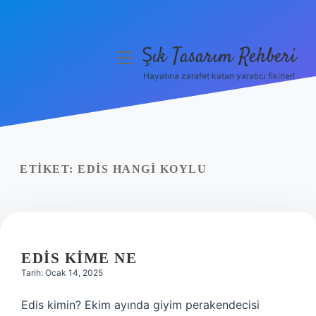
Şık Tasarım Rehberi
menüyü
aç
Hayatına zarafet katan yaratıcı fikirler!
Anasayfa
Gizlilik Politikası
Yasal Uyarı
ETIKET:
EDIS HANGI KOYLU
Hakkımızda
EDIS KIME NE
Tarih: Ocak 14, 2025
Edis kimin? Ekim ayında giyim perakendecisi