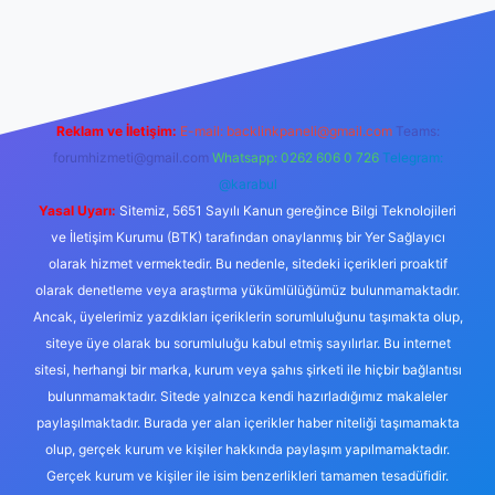
riş
Reklam ve İletişim:
E-mail:
backlinkpaneli@gmail.com
Teams:
forumhizmeti@gmail.com
Whatsapp: 0262 606 0 726
Telegram:
@karabul
Yasal Uyarı:
Sitemiz, 5651 Sayılı Kanun gereğince Bilgi Teknolojileri
ve İletişim Kurumu (BTK) tarafından onaylanmış bir Yer Sağlayıcı
olarak hizmet vermektedir. Bu nedenle, sitedeki içerikleri proaktif
olarak denetleme veya araştırma yükümlülüğümüz bulunmamaktadır.
Ancak, üyelerimiz yazdıkları içeriklerin sorumluluğunu taşımakta olup,
siteye üye olarak bu sorumluluğu kabul etmiş sayılırlar. Bu internet
sitesi, herhangi bir marka, kurum veya şahıs şirketi ile hiçbir bağlantısı
bulunmamaktadır. Sitede yalnızca kendi hazırladığımız makaleler
paylaşılmaktadır. Burada yer alan içerikler haber niteliği taşımamakta
olup, gerçek kurum ve kişiler hakkında paylaşım yapılmamaktadır.
Gerçek kurum ve kişiler ile isim benzerlikleri tamamen tesadüfidir.