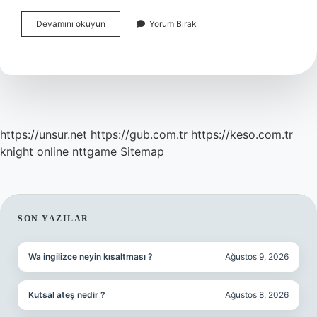
Ilk
Devamını okuyun
Yorum Bırak
Çıkan
Mobil
Oyun
Nedir
https://unsur.net
https://gub.com.tr
https://keso.com.tr
knight online
nttgame
Sitemap
SIDEBAR
SON YAZILAR
Wa ingilizce neyin kısaltması ?
Ağustos 9, 2026
Kutsal ateş nedir ?
Ağustos 8, 2026