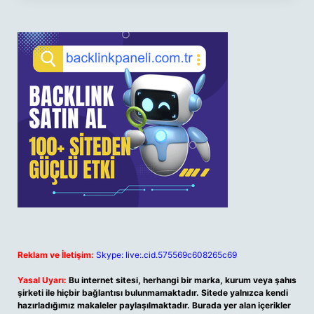
Reklam ve İletişim:
Skype: live:.cid.575569c608265c69
Yasal Uyarı:
Bu internet sitesi, herhangi bir marka, kurum veya şahıs
şirketi ile hiçbir bağlantısı bulunmamaktadır. Sitede yalnızca kendi
hazırladığımız makaleler paylaşılmaktadır. Burada yer alan içerikler