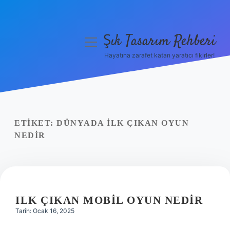
Şık Tasarım Rehberi
menüyü
aç
Hayatına zarafet katan yaratıcı fikirler!
Anasayfa
Gizlilik Politikası
Yasal Uyarı
ETIKET:
DÜNYADA ILK ÇIKAN OYUN
NEDIR
Hakkımızda
ILK ÇIKAN MOBIL OYUN NEDIR
Tarih: Ocak 16, 2025