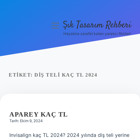
Şık Tasarım Rehberi
menüyü
aç
Hayatına zarafet katan yaratıcı fikirler!
Anasayfa
Gizlilik Politikası
Yasal Uyarı
ETIKET:
DIŞ TELI KAÇ TL 2024
Hakkımızda
APAREY KAÇ TL
Tarih: Ekim 9, 2024
Invisalign kaç TL 2024? 2024 yılında diş teli yerine