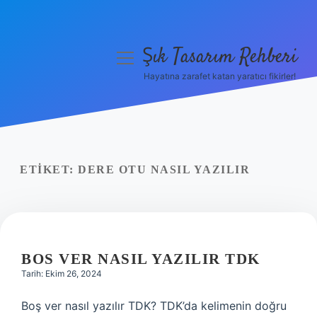
Şık Tasarım Rehberi
menüyü
aç
Hayatına zarafet katan yaratıcı fikirler!
Anasayfa
Gizlilik Politikası
Yasal Uyarı
ETIKET:
DERE OTU NASIL YAZILIR
Hakkımızda
BOS VER NASIL YAZILIR TDK
Tarih: Ekim 26, 2024
Boş ver nasıl yazılır TDK? TDK’da kelimenin doğru