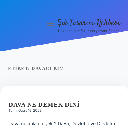
Şık Tasarım Rehberi
menüyü
aç
Hayatına zarafet katan yaratıcı fikirler!
Anasayfa
Gizlilik Politikası
Yasal Uyarı
ETIKET:
DAVACI KIM
Hakkımızda
DAVA NE DEMEK DINI
Tarih: Ocak 16, 2025
Dava ne anlama gelir? Dava, Devletin ve Devletin