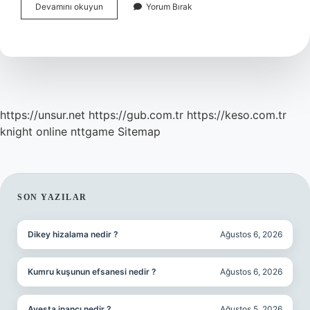
Corona
Devamını okuyun
Yorum Bırak
Virüsü
Atlatmak
Için
Ne
Yemeliyiz
https://unsur.net
https://gub.com.tr
https://keso.com.tr
knight online
nttgame
Sitemap
SIDEBAR
SON YAZILAR
Dikey hizalama nedir ?
Ağustos 6, 2026
Kumru kuşunun efsanesi nedir ?
Ağustos 6, 2026
Avesta inancı nedir ?
Ağustos 5, 2026