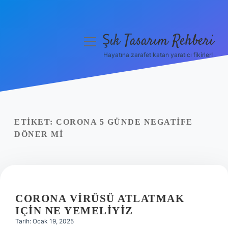
Şık Tasarım Rehberi
menüyü
aç
Hayatına zarafet katan yaratıcı fikirler!
Anasayfa
Gizlilik Politikası
Yasal Uyarı
ETIKET:
CORONA 5 GÜNDE NEGATIFE
DÖNER MI
Hakkımızda
CORONA VIRÜSÜ ATLATMAK
IÇIN NE YEMELIYIZ
Tarih: Ocak 19, 2025