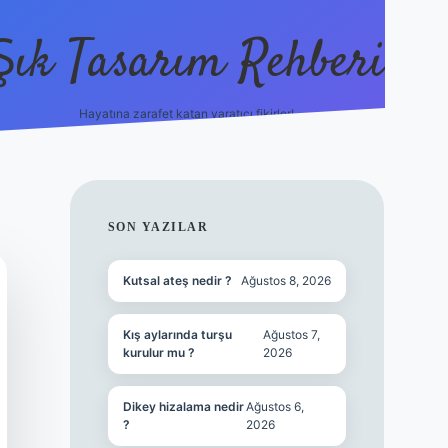
Şık Tasarım Rehberi
Hayatına zarafet katan yaratıcı fikirler!
vdcasino giriş
SIDEBAR
SON YAZILAR
Kutsal ateş nedir ?
Ağustos 8, 2026
Kış aylarında turşu
Ağustos 7,
kurulur mu ?
2026
Dikey hizalama nedir
Ağustos 6,
?
2026