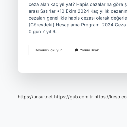
ceza alan kaç yıl yat? Hapis cezalarına göre şar
arası Satırlar •10 Ekim 2024 Kaç yıllık cezanın
cezaları genellikle hapis cezası olarak değerle
(Görevdeki) Hesaplama Programı 2024 Ceza Sü
0 gün 7 yıl 6…
Kaç
Devamını okuyun
Yorum Bırak
Yıl
Üstü
Cezanın
Yatarı
Var
https://unsur.net
https://gub.com.tr
https://keso.co