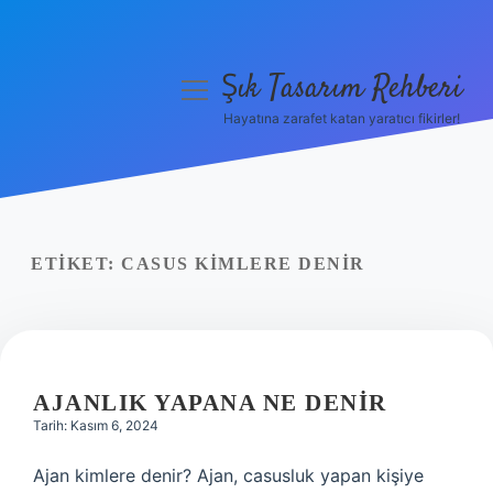
Şık Tasarım Rehberi
menüyü
aç
Hayatına zarafet katan yaratıcı fikirler!
Anasayfa
Gizlilik Politikası
Yasal Uyarı
ETIKET:
CASUS KIMLERE DENIR
Hakkımızda
AJANLIK YAPANA NE DENIR
Tarih: Kasım 6, 2024
Ajan kimlere denir? Ajan, casusluk yapan kişiye