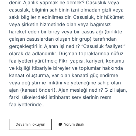
denir. Ajanlık yapmak ne demek? Casusluk veya
casusluk, bilginin sahibinin izni olmadan gizli veya
saklı bilgilerin edinilmesidir. Casusluk, bir hükümet
veya şirketin hizmetinde olan veya bağımsız
hareket eden bir birey veya bir casus ağı (birlikte
çalışan casuslardan oluşan bir grup) tarafından
gerçekleştirilir. Ajanın işi nedir? “Casusluk faaliyeti”
olarak da adlandırılır. Düşman topraklarında nüfuz
faaliyetleri yürütmek; Fikri yapısı, kariyeri, konumu
ve kişiliği itibariyle bireyler ve toplumlar hakkında
kanaat oluşturma, var olan kanaati güçlendirme
veya değiştirme imkânı ve yeteneğine sahip olan
ajan (kanaat önderi). Ajan mesleği nedir? Gizli ajan,
farklı ülkelerdeki istihbarat servislerinin resmi
faaliyetlerinde…
Ajanlık
Devamını okuyun
Yorum Bırak
Yapana
Ne