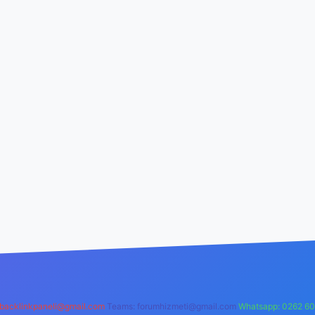
backlinkpaneli@gmail.com
Teams:
forumhizmeti@gmail.com
Whatsapp: 0262 60