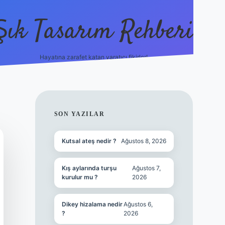
Şık Tasarım Rehberi
Hayatına zarafet katan yaratıcı fikirler!
vdcasino giriş
SIDEBAR
SON YAZILAR
Kutsal ateş nedir ?
Ağustos 8, 2026
Kış aylarında turşu
Ağustos 7,
kurulur mu ?
2026
Dikey hizalama nedir
Ağustos 6,
?
2026