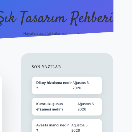
Şık Tasarım Rehberi
Hayatına zarafet katan yaratıcı fikirler!
vdcasino giriş
SIDEBAR
SON YAZILAR
Dikey hizalama nedir
Ağustos 6,
?
2026
Kumru kuşunun
Ağustos 6,
efsanesi nedir ?
2026
Avesta inancı nedir
Ağustos 5,
?
2026