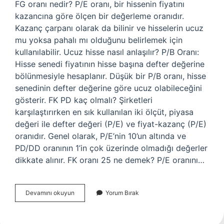
FG oranı nedir? P/E oranı, bir hissenin fiyatını
kazancına göre ölçen bir değerleme oranıdır.
Kazanç çarpanı olarak da bilinir ve hisselerin ucuz
mu yoksa pahalı mı olduğunu belirlemek için
kullanılabilir. Ucuz hisse nasıl anlaşılır? P/B Oranı:
Hisse senedi fiyatının hisse başına defter değerine
bölünmesiyle hesaplanır. Düşük bir P/B oranı, hisse
senedinin defter değerine göre ucuz olabileceğini
gösterir. FK PD kaç olmalı? Şirketleri
karşılaştırırken en sık kullanılan iki ölçüt, piyasa
değeri ile defter değeri (P/E) ve fiyat-kazanç (P/E)
oranıdır. Genel olarak, P/E’nin 10’un altında ve
PD/DD oranının 1’in çok üzerinde olmadığı değerler
dikkate alınır. FK oranı 25 ne demek? P/E oranını…
Borsada
Devamını okuyun
Yorum Bırak
F
G
Ne