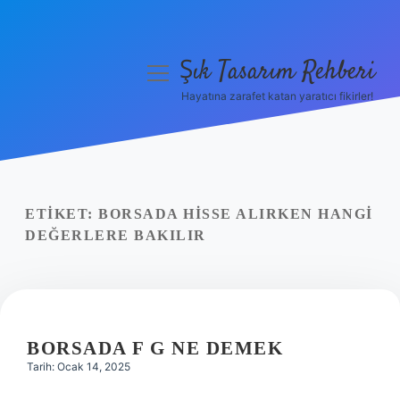
Şık Tasarım Rehberi
menüyü
aç
Hayatına zarafet katan yaratıcı fikirler!
Anasayfa
Gizlilik Politikası
Yasal Uyarı
ETIKET:
BORSADA HISSE ALIRKEN HANGI
DEĞERLERE BAKILIR
Hakkımızda
BORSADA F G NE DEMEK
Tarih: Ocak 14, 2025