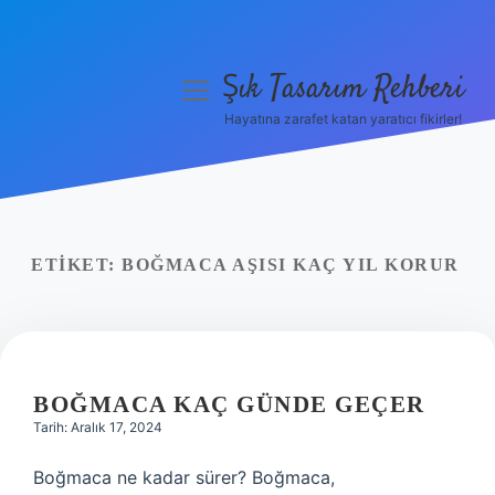
Şık Tasarım Rehberi
menüyü
aç
Hayatına zarafet katan yaratıcı fikirler!
Anasayfa
Gizlilik Politikası
Yasal Uyarı
ETIKET:
BOĞMACA AŞISI KAÇ YIL KORUR
Hakkımızda
BOĞMACA KAÇ GÜNDE GEÇER
Tarih: Aralık 17, 2024
Boğmaca ne kadar sürer? Boğmaca,