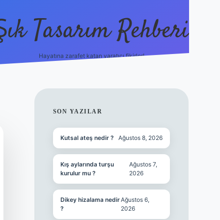
Şık Tasarım Rehberi
Hayatına zarafet katan yaratıcı fikirler!
vdcasino giriş
SIDEBAR
SON YAZILAR
Kutsal ateş nedir ?
Ağustos 8, 2026
Kış aylarında turşu
Ağustos 7,
kurulur mu ?
2026
Dikey hizalama nedir
Ağustos 6,
?
2026