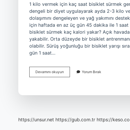
1 kilo vermek için kaç saat bisiklet sürmek ge
dengeli bir diyet uygulayarak ayda 2-3 kilo v
dolaşımını dengeleyen ve yağ yakımını destek
için haftada en az üç gün 45 dakika ile 1 saa
bisiklet sürmek kaç kalori yakar? Açık havada
yakabilir. Orta düzeyde bir bisiklet antrenma
olabilir. Sürüş yoğunluğu bir bisiklet yarışı 
gün 1 saat…
1
Devamını okuyun
Yorum Bırak
Saat
Bisiklet
Sürmek
Kaç
Kilo
Verdirir
https://unsur.net
https://gub.com.tr
https://keso.co