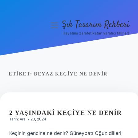
Şık Tasarım Rehberi
menüyü
aç
Hayatına zarafet katan yaratıcı fikirler!
Anasayfa
Gizlilik Politikası
Yasal Uyarı
ETIKET:
BEYAZ KEÇIYE NE DENIR
Hakkımızda
2 YAŞINDAKI KEÇIYE NE DENIR
Tarih: Aralık 20, 2024
Keçinin gencine ne denir? Güneybatı Oğuz dilleri