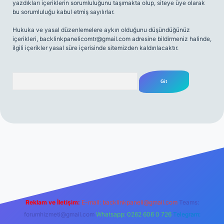
yazdıkları içeriklerin sorumluluğunu taşımakta olup, siteye üye olarak
bu sorumluluğu kabul etmiş sayılırlar.
Hukuka ve yasal düzenlemelere aykırı olduğunu düşündüğünüz
içerikleri,
backlinkpanelicomtr@gmail.com
adresine bildirmeniz halinde,
ilgili içerikler yasal süre içerisinde sitemizden kaldırılacaktır.
Arama
iriş
Reklam ve İletişim:
E-mail:
backlinkpaneli@gmail.com
Teams:
forumhizmeti@gmail.com
Whatsapp: 0262 606 0 726
Telegram: