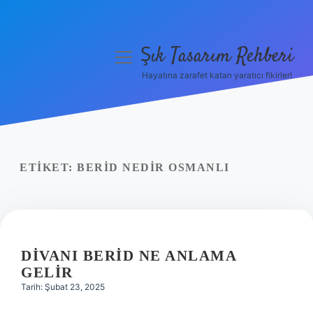
Şık Tasarım Rehberi
menüyü
aç
Hayatına zarafet katan yaratıcı fikirler!
Anasayfa
Gizlilik Politikası
Yasal Uyarı
ETIKET:
BERID NEDIR OSMANLI
Hakkımızda
DIVANI BERID NE ANLAMA
GELIR
Tarih: Şubat 23, 2025