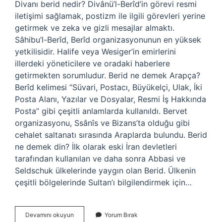
Divanı berid nedir? Divânü’l-Berîd’in görevi resmi
iletişimi sağlamak, postizm ile ilgili görevleri yerine
getirmek ve zeka ve gizli mesajlar almaktı.
Sâhibu’l-Berîd, Berîd organizasyonunun en yüksek
yetkilisidir. Halife veya Wesiger’in emirlerini
illerdeki yöneticilere ve oradaki haberlere
getirmekten sorumludur. Berid ne demek Arapça?
Berîd kelimesi “Süvari, Postacı, Büyükelçi, Ulak, İki
Posta Alanı, Yazılar ve Dosyalar, Resmi İş Hakkında
Posta” gibi çeşitli anlamlarda kullanıldı. Bervet
organizasyonu, Ssânîs ve Bizans’ta olduğu gibi
cehalet saltanatı sırasında Araplarda bulundu. Berid
ne demek din? İlk olarak eski İran devletleri
tarafından kullanılan ve daha sonra Abbasi ve
Seldschuk ülkelerinde yaygın olan Berid. Ülkenin
çeşitli bölgelerinde Sultan’ı bilgilendirmek için…
Divanı
Devamını okuyun
Yorum Bırak