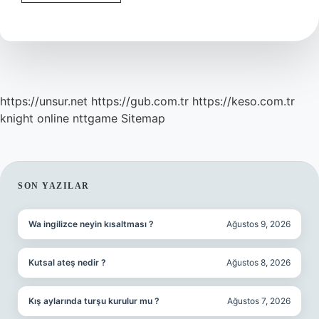
Berid
Ne
Anlama
Gelir
https://unsur.net
https://gub.com.tr
https://keso.com.tr
knight online
nttgame
Sitemap
SIDEBAR
SON YAZILAR
Wa ingilizce neyin kısaltması ?
Ağustos 9, 2026
Kutsal ateş nedir ?
Ağustos 8, 2026
Kış aylarında turşu kurulur mu ?
Ağustos 7, 2026