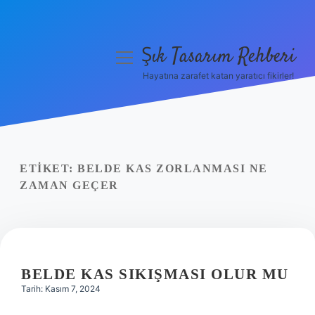
Şık Tasarım Rehberi
menüyü
aç
Hayatına zarafet katan yaratıcı fikirler!
Anasayfa
Gizlilik Politikası
Yasal Uyarı
ETIKET:
BELDE KAS ZORLANMASI NE
ZAMAN GEÇER
Hakkımızda
BELDE KAS SIKIŞMASI OLUR MU
Tarih: Kasım 7, 2024