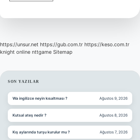
Kas
Sıkışması
Olur
Mu
https://unsur.net
https://gub.com.tr
https://keso.com.tr
knight online
nttgame
Sitemap
SIDEBAR
SON YAZILAR
Wa ingilizce neyin kısaltması ?
Ağustos 9, 2026
Kutsal ateş nedir ?
Ağustos 8, 2026
Kış aylarında turşu kurulur mu ?
Ağustos 7, 2026