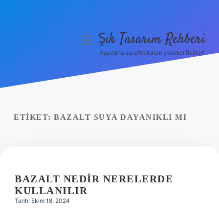
Şık Tasarım Rehberi
menüyü
aç
Hayatına zarafet katan yaratıcı fikirler!
Anasayfa
Gizlilik Politikası
Yasal Uyarı
ETIKET:
BAZALT SUYA DAYANIKLI MI
Hakkımızda
BAZALT NEDIR NERELERDE
KULLANILIR
Tarih: Ekim 18, 2024