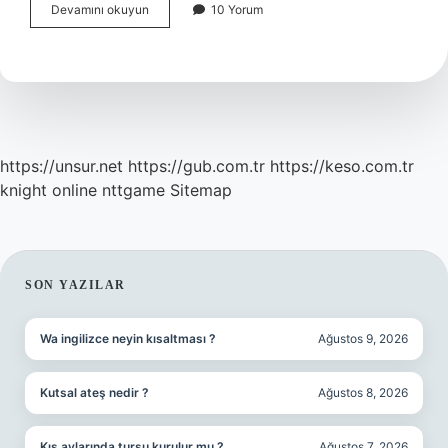
Bazalt
Devamını okuyun
10 Yorum
Nedir
Nerelerde
Kullanılır
https://unsur.net
https://gub.com.tr
https://keso.com.tr
knight online
nttgame
Sitemap
SIDEBAR
SON YAZILAR
Wa ingilizce neyin kısaltması ?
Ağustos 9, 2026
Kutsal ateş nedir ?
Ağustos 8, 2026
Kış aylarında turşu kurulur mu ?
Ağustos 7, 2026