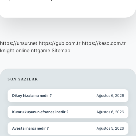
Modem
Baş
Ağrısı
Yapar
Mı
https://unsur.net
https://gub.com.tr
https://keso.com.tr
knight online
nttgame
Sitemap
SIDEBAR
SON YAZILAR
Dikey hizalama nedir ?
Ağustos 6, 2026
Kumru kuşunun efsanesi nedir ?
Ağustos 6, 2026
Avesta inancı nedir ?
Ağustos 5, 2026