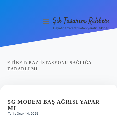
Şık Tasarım Rehberi
menüyü
aç
Hayatına zarafet katan yaratıcı fikirler!
Anasayfa
Gizlilik Politikası
Yasal Uyarı
ETIKET:
BAZ ISTASYONU SAĞLIĞA
ZARARLI MI
Hakkımızda
5G MODEM BAŞ AĞRISI YAPAR
MI
Tarih: Ocak 14, 2025