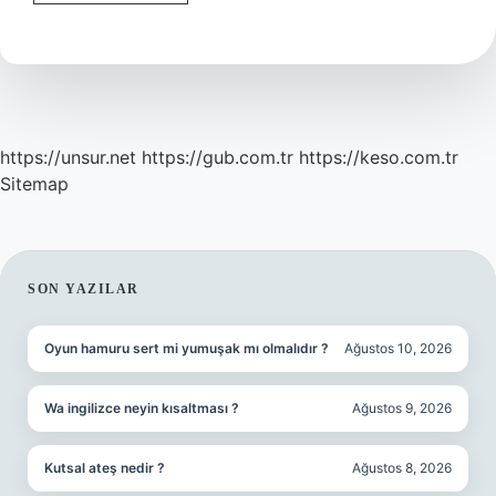
Yapımı
Ayran
Kaç
Günde
Bozulur
https://unsur.net
https://gub.com.tr
https://keso.com.tr
Sitemap
SIDEBAR
SON YAZILAR
Oyun hamuru sert mi yumuşak mı olmalıdır ?
Ağustos 10, 2026
Wa ingilizce neyin kısaltması ?
Ağustos 9, 2026
Kutsal ateş nedir ?
Ağustos 8, 2026