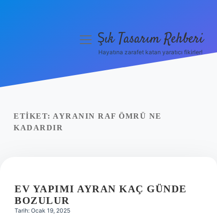
Şık Tasarım Rehberi
menüyü
aç
Hayatına zarafet katan yaratıcı fikirler!
Anasayfa
Gizlilik Politikası
Yasal Uyarı
ETIKET:
AYRANIN RAF ÖMRÜ NE
KADARDIR
Hakkımızda
EV YAPIMI AYRAN KAÇ GÜNDE
BOZULUR
Tarih: Ocak 19, 2025