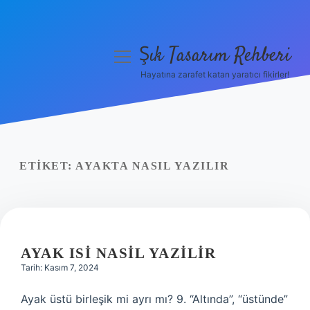
Şık Tasarım Rehberi
menüyü
aç
Hayatına zarafet katan yaratıcı fikirler!
Anasayfa
Gizlilik Politikası
Yasal Uyarı
ETIKET:
AYAKTA NASIL YAZILIR
Hakkımızda
AYAK ISI NASIL YAZILIR
Tarih: Kasım 7, 2024
Ayak üstü birleşik mi ayrı mı? 9. “Altında”, “üstünde”