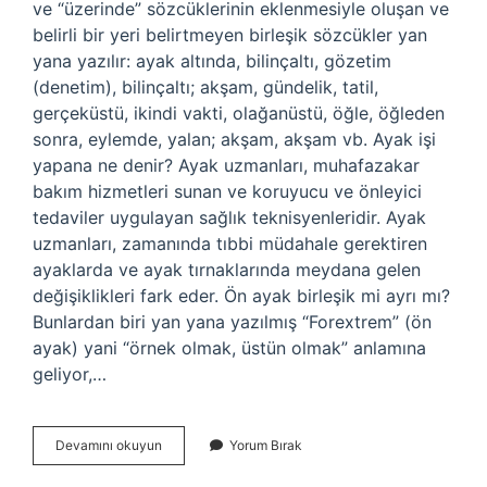
ve “üzerinde” sözcüklerinin eklenmesiyle oluşan ve
belirli bir yeri belirtmeyen birleşik sözcükler yan
yana yazılır: ayak altında, bilinçaltı, gözetim
(denetim), bilinçaltı; akşam, gündelik, tatil,
gerçeküstü, ikindi vakti, olağanüstü, öğle, öğleden
sonra, eylemde, yalan; akşam, akşam vb. Ayak işi
yapana ne denir? Ayak uzmanları, muhafazakar
bakım hizmetleri sunan ve koruyucu ve önleyici
tedaviler uygulayan sağlık teknisyenleridir. Ayak
uzmanları, zamanında tıbbi müdahale gerektiren
ayaklarda ve ayak tırnaklarında meydana gelen
değişiklikleri fark eder. Ön ayak birleşik mi ayrı mı?
Bunlardan biri yan yana yazılmış “Forextrem” (ön
ayak) yani “örnek olmak, üstün olmak” anlamına
geliyor,…
Ayak
Devamını okuyun
Yorum Bırak
Isi
Nasil