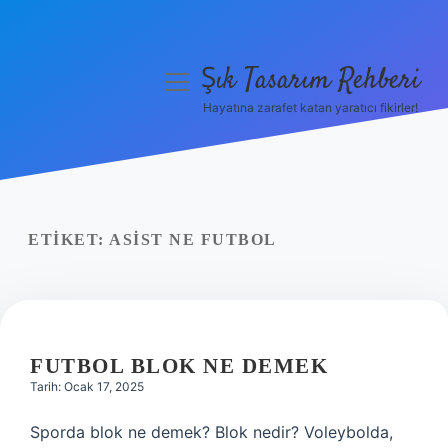
Şık Tasarım Rehberi
menüyü
aç
Hayatına zarafet katan yaratıcı fikirler!
Anasayfa
Gizlilik Politikası
Yasal Uyarı
ETIKET:
ASIST NE FUTBOL
Hakkımızda
FUTBOL BLOK NE DEMEK
Tarih: Ocak 17, 2025
Sporda blok ne demek? Blok nedir? Voleybolda,