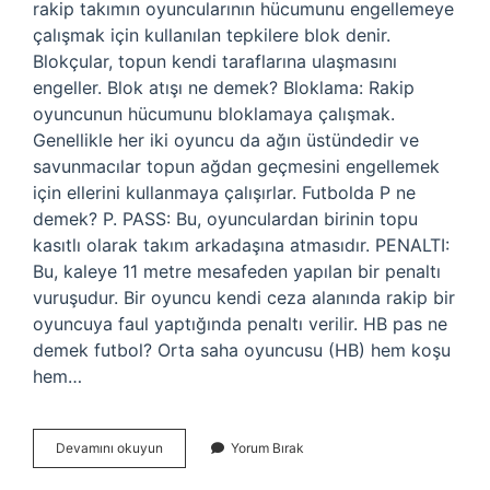
rakip takımın oyuncularının hücumunu engellemeye
çalışmak için kullanılan tepkilere blok denir.
Blokçular, topun kendi taraflarına ulaşmasını
engeller. Blok atışı ne demek? Bloklama: Rakip
oyuncunun hücumunu bloklamaya çalışmak.
Genellikle her iki oyuncu da ağın üstündedir ve
savunmacılar topun ağdan geçmesini engellemek
için ellerini kullanmaya çalışırlar. Futbolda P ne
demek? P. PASS: Bu, oyunculardan birinin topu
kasıtlı olarak takım arkadaşına atmasıdır. PENALTI:
Bu, kaleye 11 metre mesafeden yapılan bir penaltı
vuruşudur. Bir oyuncu kendi ceza alanında rakip bir
oyuncuya faul yaptığında penaltı verilir. HB pas ne
demek futbol? Orta saha oyuncusu (HB) hem koşu
hem…
Futbol
Devamını okuyun
Yorum Bırak
Blok
Ne