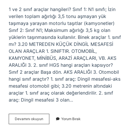
1 ve 2 sınıf araçlar hangileri? Sınıf 1: N1 sınıfı; İzin
verilen toplam ağırlığı 3,5 tonu aşmayan yük
taşımaya yarayan motorlu taşıtlar (kamyonetler)
Sınıf 2: Sınıf N1; Maksimum ağırlığı 3,5 kg olan
yüklerin taşınmasında kullanılır. Binek araçlar 1. sınıf
mı? 3.20 METREDEN KÜÇÜK DİNGİL MESAFESİ
OLAN ARAÇLAR 1. SINIFTIR. OTOMOBİL,
KAMYONET, MİNİBÜS, ARAZİ ARAÇLARI, VB. AKS
ARALIĞI 3. 2. sınıf HGS hangi araçları kapsıyor?
Sınıf 2 araçlar Başa dön. AKS ARALIĞI 3. Otomobil
hangi sınıf araçtır? 1. sınıf araç: Dingil mesafesi-aks
mesafesi otomobil gibi; 3.20 metrenin altındaki
araçlar 1. sınıf araç olarak değerlendirilir. 2. sınıf
araç: Dingil mesafesi 3 olan…
Binek
Devamını okuyun
Yorum Bırak
Araç
Hangi