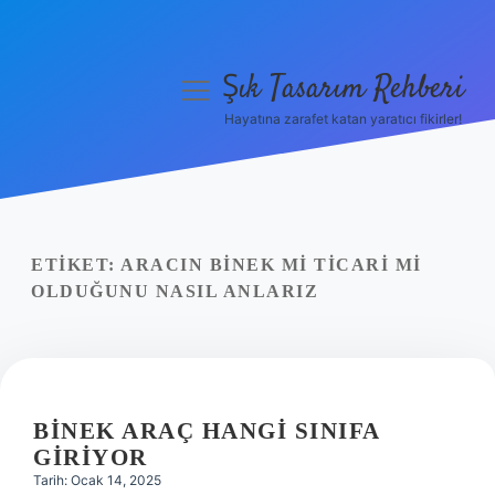
Şık Tasarım Rehberi
menüyü
aç
Hayatına zarafet katan yaratıcı fikirler!
Anasayfa
Gizlilik Politikası
Yasal Uyarı
ETIKET:
ARACIN BINEK MI TICARI MI
OLDUĞUNU NASIL ANLARIZ
Hakkımızda
BINEK ARAÇ HANGI SINIFA
GIRIYOR
Tarih: Ocak 14, 2025