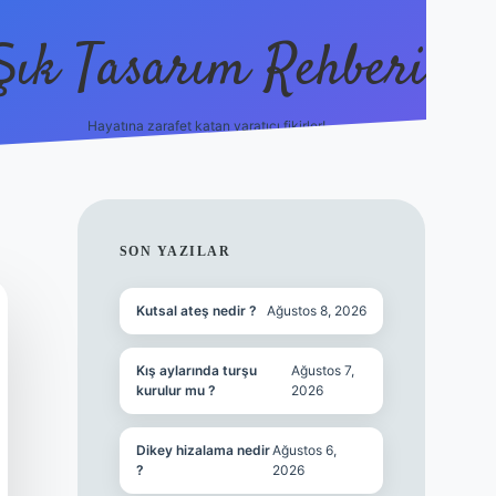
Şık Tasarım Rehberi
Hayatına zarafet katan yaratıcı fikirler!
vdcasino giriş
SIDEBAR
SON YAZILAR
Kutsal ateş nedir ?
Ağustos 8, 2026
Kış aylarında turşu
Ağustos 7,
kurulur mu ?
2026
Dikey hizalama nedir
Ağustos 6,
?
2026