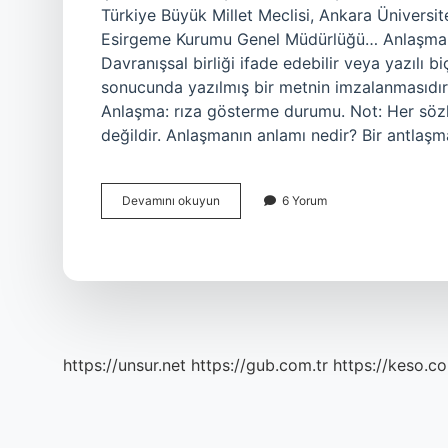
Türkiye Büyük Millet Meclisi, Ankara Üniversi
Esirgeme Kurumu Genel Müdürlüğü… Anlaşma mı
Davranışsal birliği ifade edebilir veya yazılı 
sonucunda yazılmış bir metnin imzalanmasıdır. 
Anlaşma: rıza gösterme durumu. Not: Her söz
değildir. Anlaşmanın anlamı nedir? Bir antlaş
Tdk
Devamını okuyun
6 Yorum
Anlaşma
Mı
Antlaşma
Mı
https://unsur.net
https://gub.com.tr
https://keso.co