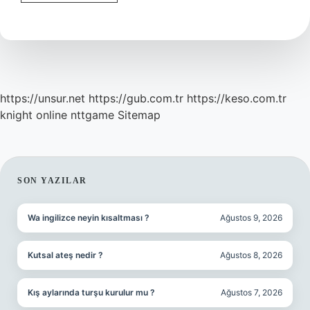
Ankara
Otobüsle
Kaç
Saat
https://unsur.net
https://gub.com.tr
https://keso.com.tr
knight online
nttgame
Sitemap
SIDEBAR
SON YAZILAR
Wa ingilizce neyin kısaltması ?
Ağustos 9, 2026
Kutsal ateş nedir ?
Ağustos 8, 2026
Kış aylarında turşu kurulur mu ?
Ağustos 7, 2026