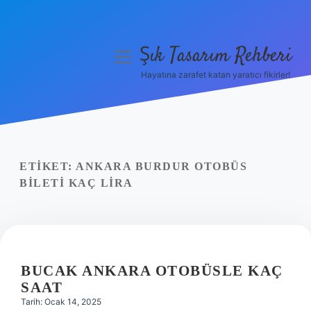
Şık Tasarım Rehberi
menüyü
aç
Hayatına zarafet katan yaratıcı fikirler!
Anasayfa
Gizlilik Politikası
Yasal Uyarı
ETIKET:
ANKARA BURDUR OTOBÜS
BILETI KAÇ LIRA
Hakkımızda
BUCAK ANKARA OTOBÜSLE KAÇ
SAAT
Tarih: Ocak 14, 2025