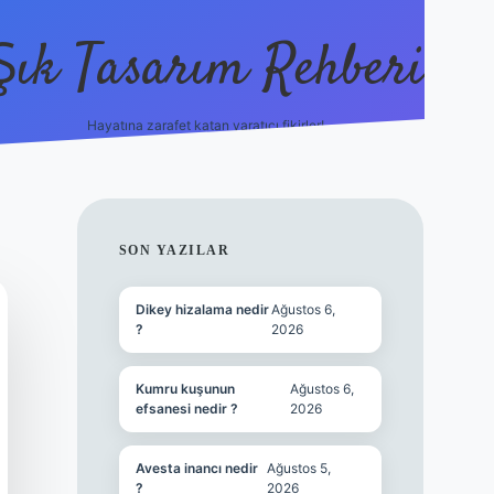
Şık Tasarım Rehberi
Hayatına zarafet katan yaratıcı fikirler!
vdcasino giriş
SIDEBAR
SON YAZILAR
Dikey hizalama nedir
Ağustos 6,
?
2026
Kumru kuşunun
Ağustos 6,
efsanesi nedir ?
2026
Avesta inancı nedir
Ağustos 5,
?
2026