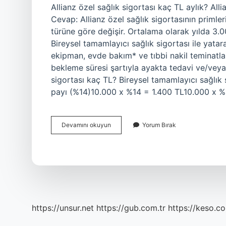
Allianz özel sağlık sigortası kaç TL aylık? Alli
Cevap: Allianz özel sağlık sigortasının primler
türüne göre değişir. Ortalama olarak yılda 3.00
Bireysel tamamlayıcı sağlık sigortası ile yatara
ekipman, evde bakım* ve tıbbi nakil teminatları
bekleme süresi şartıyla ayakta tedavi ve/veya
sigortası kaç TL? Bireysel tamamlayıcı sağlık 
payı (%14)10.000 x %14 = 1.400 TL10.000 x 
Allianz
Devamını okuyun
Yorum Bırak
Özel
Sağlık
Sigortası
Kaç
Tl
2024
https://unsur.net
https://gub.com.tr
https://keso.co