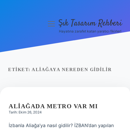
Şık Tasarım Rehberi
menüyü
aç
Hayatına zarafet katan yaratıcı fikirler!
Anasayfa
Gizlilik Politikası
Yasal Uyarı
ETIKET:
ALIAĞAYA NEREDEN GIDILIR
Hakkımızda
ALIAĞADA METRO VAR MI
Tarih: Ekim 26, 2024
İzbanla Aliağa’ya nasıl gidilir? İZBAN’dan yapılan