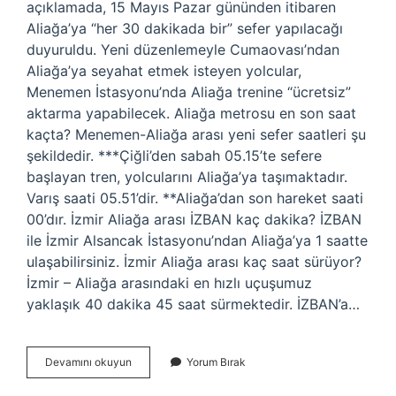
açıklamada, 15 Mayıs Pazar gününden itibaren
Aliağa’ya “her 30 dakikada bir” sefer yapılacağı
duyuruldu. Yeni düzenlemeyle Cumaovası’ndan
Aliağa’ya seyahat etmek isteyen yolcular,
Menemen İstasyonu’nda Aliağa trenine “ücretsiz”
aktarma yapabilecek. Aliağa metrosu en son saat
kaçta? Menemen-Aliağa arası yeni sefer saatleri şu
şekildedir. ***Çiğli’den sabah 05.15’te sefere
başlayan tren, yolcularını Aliağa’ya taşımaktadır.
Varış saati 05.51’dir. **Aliağa’dan son hareket saati
00’dır. İzmir Aliağa arası İZBAN kaç dakika? İZBAN
ile İzmir Alsancak İstasyonu’ndan Aliağa’ya 1 saatte
ulaşabilirsiniz. İzmir Aliağa arası kaç saat sürüyor?
İzmir – Aliağa arasındaki en hızlı uçuşumuz
yaklaşık 40 dakika 45 saat sürmektedir. İZBAN’a…
Aliağada
Devamını okuyun
Yorum Bırak
Metro
Var