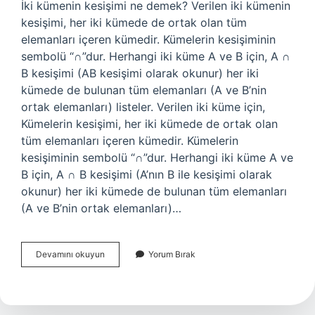
İki kümenin kesişimi ne demek? Verilen iki kümenin
kesişimi, her iki kümede de ortak olan tüm
elemanları içeren kümedir. Kümelerin kesişiminin
sembolü “∩”dur. Herhangi iki küme A ve B için, A ∩
B kesişimi (AB kesişimi olarak okunur) her iki
kümede de bulunan tüm elemanları (A ve B’nin
ortak elemanları) listeler. Verilen iki küme için,
Kümelerin kesişimi, her iki kümede de ortak olan
tüm elemanları içeren kümedir. Kümelerin
kesişiminin sembolü “∩”dur. Herhangi iki küme A ve
B için, A ∩ B kesişimi (A’nın B ile kesişimi olarak
okunur) her iki kümede de bulunan tüm elemanları
(A ve B’nin ortak elemanları)…
Iki
Devamını okuyun
Yorum Bırak
Kümenin
Kesişimi
Nasıl
Bulunur