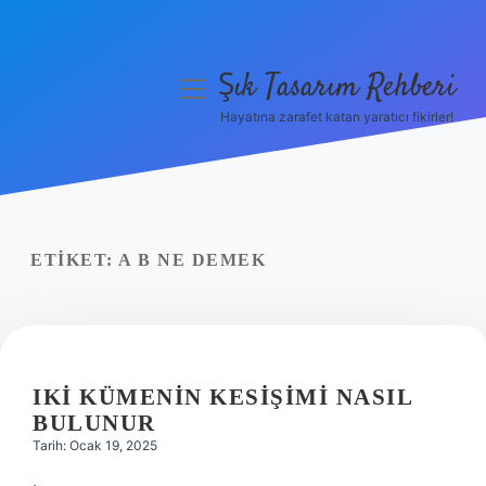
Şık Tasarım Rehberi
menüyü
aç
Hayatına zarafet katan yaratıcı fikirler!
Anasayfa
Gizlilik Politikası
Yasal Uyarı
ETIKET:
A B NE DEMEK
Hakkımızda
IKI KÜMENIN KESIŞIMI NASIL
BULUNUR
Tarih: Ocak 19, 2025