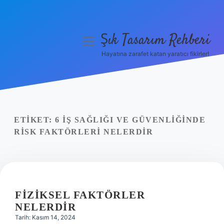
Şık Tasarım Rehberi
menüyü
aç
Hayatına zarafet katan yaratıcı fikirler!
Anasayfa
Gizlilik Politikası
Yasal Uyarı
ETIKET:
6 İŞ SAĞLIĞI VE GÜVENLIĞINDE
RISK FAKTÖRLERI NELERDIR
Hakkımızda
FIZIKSEL FAKTÖRLER
NELERDIR
Tarih: Kasım 14, 2024