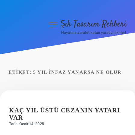
Şık Tasarım Rehberi
menüyü
aç
Hayatına zarafet katan yaratıcı fikirler!
Anasayfa
Gizlilik Politikası
Yasal Uyarı
ETIKET:
5 YIL INFAZ YANARSA NE OLUR
Hakkımızda
KAÇ YIL ÜSTÜ CEZANIN YATARI
VAR
Tarih: Ocak 14, 2025