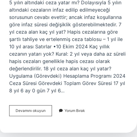
5 yılın altındaki ceza yatar mı? Dolayısıyla 5 yılın
altındaki cezaların infaz edilip edilmeyeceği
sorusunun cevabı evettir; ancak infaz koşullarına
göre infaz süresi değişiklik gösterebilmektedir. 7
yıl ceza alan kaç yıl yat? Hapis cezalarına göre
şartlı tahliye ve ertelenmiş ceza tablosu – 1 yıl ile
10 yıl arası Satırlar •10 Ekim 2024 Kaç yıllık
cezanın yatarı yok? Kural: 2 yıl veya daha az süreli
hapis cezaları genellikle hapis cezası olarak
değerlendirilir. 18 yıl ceza alan kaç yıl yatar?
Uygulama (Görevdeki) Hesaplama Programı 2024
Ceza Süresi Görevdeki Toplam Görev Süresi 17 yıl
8 yıl 6 ay 0 gün 7 yıl 6…
Kaç
Devamını okuyun
Yorum Bırak
Yıl
Üstü
Cezanın
Yatarı