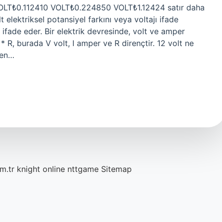
LT₺0.112410 VOLT₺0.224850 VOLT₺1.12424 satır daha
 elektriksel potansiyel farkını veya voltajı ifade
ifade eder. Bir elektrik devresinde, volt ve amper
I * R, burada V volt, I amper ve R dirençtir. 12 volt ne
ken…
m.tr
knight online
nttgame
Sitemap