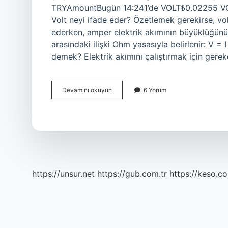
TRYAmountBugün 14:241’de VOLT₺0.02255 VO
Volt neyi ifade eder? Özetlemek gerekirse, volt
ederken, amper elektrik akımının büyüklüğünü 
arasındaki ilişki Ohm yasasıyla belirlenir: V = 
demek? Elektrik akımını çalıştırmak için gere
20
Devamını okuyun
6 Yorum
Volt
Ne
Demek
https://unsur.net
https://gub.com.tr
https://keso.co