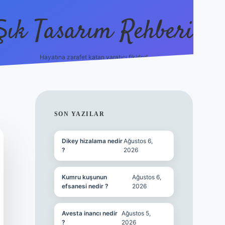
Şık Tasarım Rehberi
Hayatına zarafet katan yaratıcı fikirler!
vdcasino 
SIDEBAR
SON YAZILAR
Dikey hizalama nedir
Ağustos 6,
?
2026
Kumru kuşunun
Ağustos 6,
efsanesi nedir ?
2026
Avesta inancı nedir
Ağustos 5,
?
2026