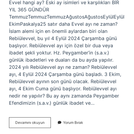
Evvel hangi ay? Eski ay isimleri ve karşılıkları BİR
YIL 365 GÜNDÜR
TemmuzTemmuzTemmuzAğustosAğustosEylülEylül
EkimPaskalya25 satır daha Evvel ayı ne zaman?
İslam alemi için en önemli aylardan biri olan
Rebiülevvel, bu yıl 4 Eylül 2024 Çarşamba günü
başlıyor. Rebiülevvel ayı için özel bir dua veya
ibadet şekli yoktur. Hz. Peygamber’in (s.a.v.)
günlük ibadetleri ve duaları da bu ayda yapılır.
2024 yılı Rebiülevvel ayı ne zaman? Rebiülevvel
ayı, 4 Eylül 2024 Çarşamba günü başladı. 3 Ekim,
Rebiülevvel ayının son günü olacak. Rebiülevvel
ayı, 4 Ekim Cuma günü başlıyor. Rebiülevvel ayı
nedir ne yapılır? Bu ay aynı zamanda Peygamber
Efendimizin (s.a.v.) günlük ibadet ve…
Evvel
Devamını okuyun
Yorum Bırak
Ayı
Hangi