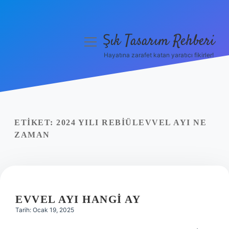
Şık Tasarım Rehberi
menüyü
aç
Hayatına zarafet katan yaratıcı fikirler!
Anasayfa
Gizlilik Politikası
Yasal Uyarı
ETIKET:
2024 YILI REBIÜLEVVEL AYI NE
ZAMAN
Hakkımızda
EVVEL AYI HANGI AY
Tarih: Ocak 19, 2025