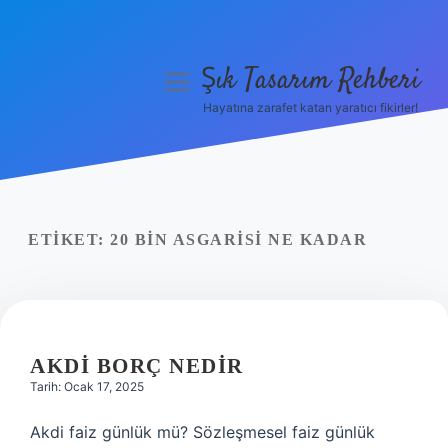
Şık Tasarım Rehberi
menüyü
aç
Hayatına zarafet katan yaratıcı fikirler!
Anasayfa
Gizlilik Politikası
Yasal Uyarı
ETIKET:
20 BIN ASGARISI NE KADAR
Hakkımızda
AKDI BORÇ NEDIR
Tarih: Ocak 17, 2025
Akdi faiz günlük mü? Sözleşmesel faiz günlük