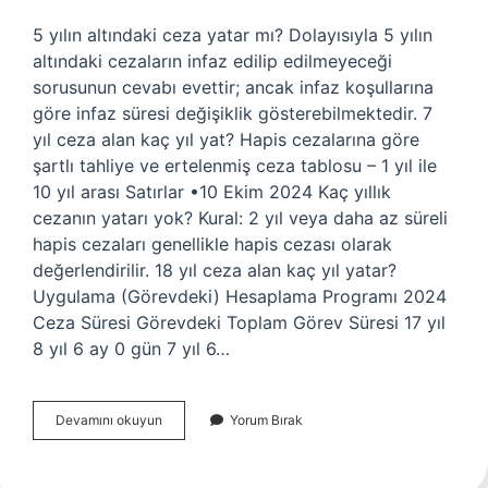
5 yılın altındaki ceza yatar mı? Dolayısıyla 5 yılın
altındaki cezaların infaz edilip edilmeyeceği
sorusunun cevabı evettir; ancak infaz koşullarına
göre infaz süresi değişiklik gösterebilmektedir. 7
yıl ceza alan kaç yıl yat? Hapis cezalarına göre
şartlı tahliye ve ertelenmiş ceza tablosu – 1 yıl ile
10 yıl arası Satırlar •10 Ekim 2024 Kaç yıllık
cezanın yatarı yok? Kural: 2 yıl veya daha az süreli
hapis cezaları genellikle hapis cezası olarak
değerlendirilir. 18 yıl ceza alan kaç yıl yatar?
Uygulama (Görevdeki) Hesaplama Programı 2024
Ceza Süresi Görevdeki Toplam Görev Süresi 17 yıl
8 yıl 6 ay 0 gün 7 yıl 6…
Kaç
Devamını okuyun
Yorum Bırak
Yıl
Üstü
Cezanın