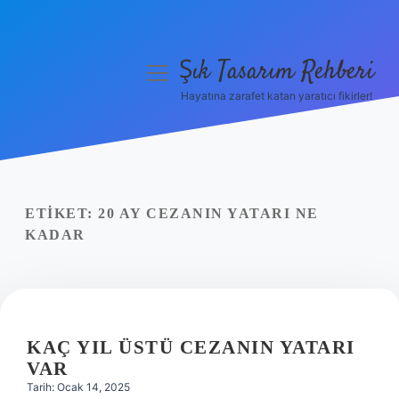
Şık Tasarım Rehberi
menüyü
aç
Hayatına zarafet katan yaratıcı fikirler!
Anasayfa
Gizlilik Politikası
Yasal Uyarı
ETIKET:
20 AY CEZANIN YATARI NE
KADAR
Hakkımızda
KAÇ YIL ÜSTÜ CEZANIN YATARI
VAR
Tarih: Ocak 14, 2025