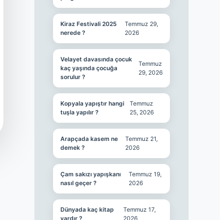
Kiraz Festivali 2025
Temmuz 29,
nerede ?
2026
Velayet davasında çocuk
Temmuz
kaç yaşında çocuğa
29, 2026
sorulur ?
Kopyala yapıştır hangi
Temmuz
tuşla yapılır ?
25, 2026
Arapçada kasem ne
Temmuz 21,
demek ?
2026
Çam sakızı yapışkanı
Temmuz 19,
nasıl geçer ?
2026
Dünyada kaç kitap
Temmuz 17,
vardır ?
2026