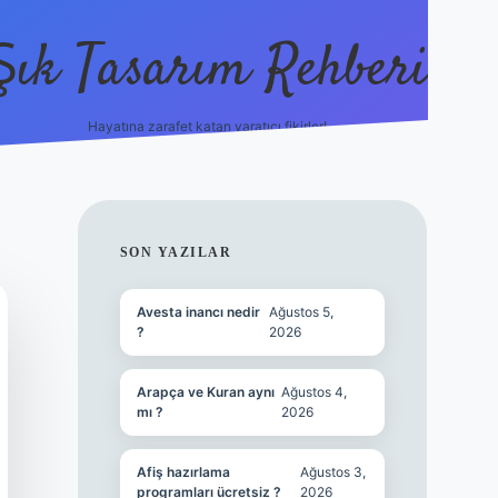
Şık Tasarım Rehberi
Hayatına zarafet katan yaratıcı fikirler!
vdcasino giriş
SIDEBAR
SON YAZILAR
Avesta inancı nedir
Ağustos 5,
?
2026
Arapça ve Kuran aynı
Ağustos 4,
mı ?
2026
Afiş hazırlama
Ağustos 3,
programları ücretsiz ?
2026