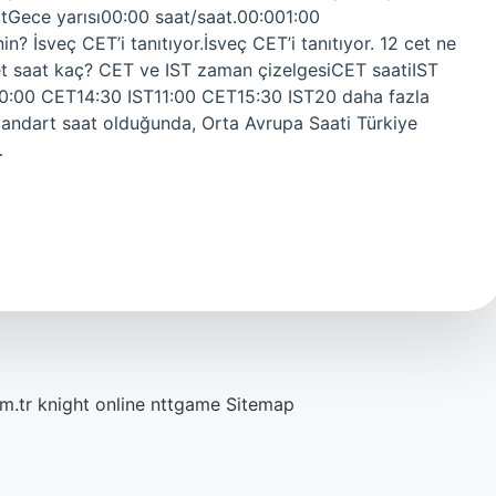
tGece yarısı00:00 saat/saat.00:001:00
n? İsveç CET’i tanıtıyor.İsveç CET’i tanıtıyor. 12 cet ne
cet saat kaç? CET ve IST zaman çizelgesiCET saatiIST
0:00 CET14:30 IST11:00 CET15:30 IST20 daha fazla
tandart saat olduğunda, Orta Avrupa Saati Türkiye
…
m.tr
knight online
nttgame
Sitemap