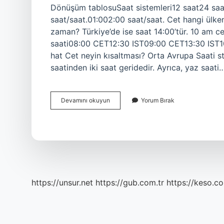
Dönüşüm tablosuSaat sistemleri12 saat24 saa
saat/saat.01:002:00 saat/saat. Cet hangi ülkeni
zaman? Türkiye’de ise saat 14:00’tür. 10 am 
saati08:00 CET12:30 IST09:00 CET13:30 IST1
hat Cet neyin kısaltması? Orta Avrupa Saati s
saatinden iki saat geridedir. Ayrıca, yaz saati
Cet
Devamını okuyun
Yorum Bırak
12
Saat
Kaç
https://unsur.net
https://gub.com.tr
https://keso.co