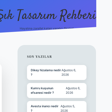
Şık Tasarım Rehberi
Hayatına zarafet katan yaratıcı fikirler!
vdcasino
SIDEBAR
SON YAZILAR
Dikey hizalama nedir
Ağustos 6,
?
2026
Kumru kuşunun
Ağustos 6,
efsanesi nedir ?
2026
Avesta inancı nedir
Ağustos 5,
?
2026