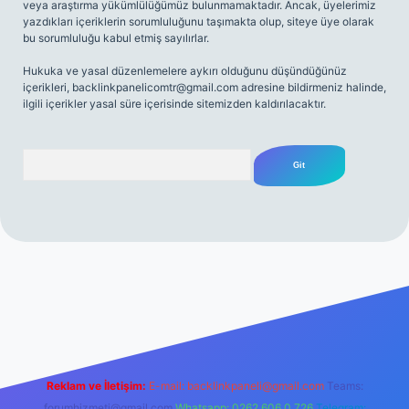
veya araştırma yükümlülüğümüz bulunmamaktadır. Ancak, üyelerimiz
yazdıkları içeriklerin sorumluluğunu taşımakta olup, siteye üye olarak
bu sorumluluğu kabul etmiş sayılırlar.
Hukuka ve yasal düzenlemelere aykırı olduğunu düşündüğünüz
içerikleri,
backlinkpanelicomtr@gmail.com
adresine bildirmeniz halinde,
ilgili içerikler yasal süre içerisinde sitemizden kaldırılacaktır.
Arama
riş
Reklam ve İletişim:
E-mail:
backlinkpaneli@gmail.com
Teams:
forumhizmeti@gmail.com
Whatsapp: 0262 606 0 726
Telegram: