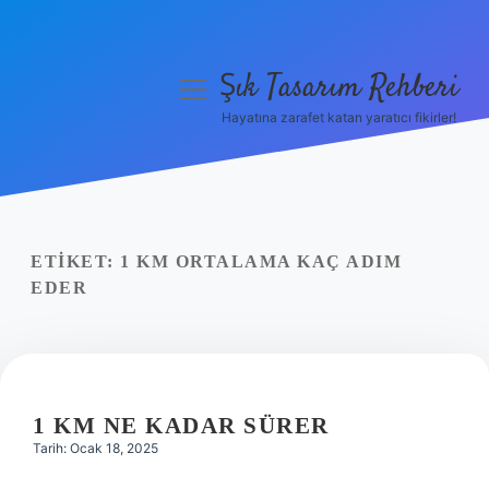
Şık Tasarım Rehberi
menüyü
aç
Hayatına zarafet katan yaratıcı fikirler!
Anasayfa
Gizlilik Politikası
Yasal Uyarı
ETIKET:
1 KM ORTALAMA KAÇ ADIM
EDER
Hakkımızda
1 KM NE KADAR SÜRER
Tarih: Ocak 18, 2025