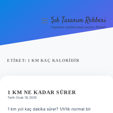
Şık Tasarım Rehberi
menüyü
aç
Hayatına zarafet katan yaratıcı fikirler!
Anasayfa
Gizlilik Politikası
Yasal Uyarı
ETIKET:
1 KM KAÇ KALORIDIR
Hakkımızda
1 KM NE KADAR SÜRER
Tarih: Ocak 18, 2025
1 km yol kaç dakika sürer? 1/h’lik normal bir