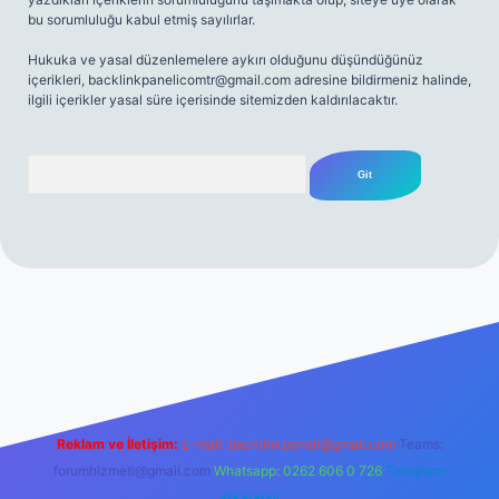
bu sorumluluğu kabul etmiş sayılırlar.
Hukuka ve yasal düzenlemelere aykırı olduğunu düşündüğünüz
içerikleri,
backlinkpanelicomtr@gmail.com
adresine bildirmeniz halinde,
ilgili içerikler yasal süre içerisinde sitemizden kaldırılacaktır.
Arama
iriş
Reklam ve İletişim:
E-mail:
backlinkpaneli@gmail.com
Teams:
forumhizmeti@gmail.com
Whatsapp: 0262 606 0 726
Telegram:
@karabul