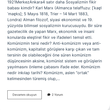
1921MerkezAnkara4 satır daha Sosyalizmin fikir
babası kimdir? Karl Marx (Almanca telaffuzu: [ˈkaɐ̯l
ˈmaɐ̯ks]; 5 Mayıs 1818, Trier – 14 Mart 1883,
Londra) Alman filozof, siyasi ekonomist ve 19.
yüzyılda bilimsel sosyalizmin kurucusuydu. Bir süre
gazetecilik de yapan Marx, ekonomik ve insani
konularda eleştirel fikir ve ifadeleri temsil etti.
Komünizmin tersi nedir? Anti-komünizm veya anti-
komünizm, kapitalist görüşlere karşı çıkan ve tam
tersinin de olabileceğini öne süren komünizm
düşüncesinin aksine, komünist sistem ve görüşlerin
yayılmasını önleme çabasını ifade eder. Komünizm
nedir inkılap tarihi? Komünizm, aslen “ortak”
kelimesinden türemiş olup,…
Komünizm
Devamını okuyun
2 Yorum
Ilk
Kim
Bulmuştur