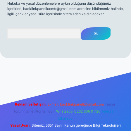
Hukuka ve yasal düzenlemelere aykırı olduğunu düşündüğünüz
içerikleri,
backlinkpanelicomtr@gmail.com
adresine bildirmeniz halinde,
ilgili içerikler yasal süre içerisinde sitemizden kaldırılacaktır.
Arama
iriş
Reklam ve İletişim:
E-mail:
backlinkpaneli@gmail.com
Teams:
forumhizmeti@gmail.com
Whatsapp: 0262 606 0 726
Telegram:
@karabul
Yasal Uyarı:
Sitemiz, 5651 Sayılı Kanun gereğince Bilgi Teknolojileri