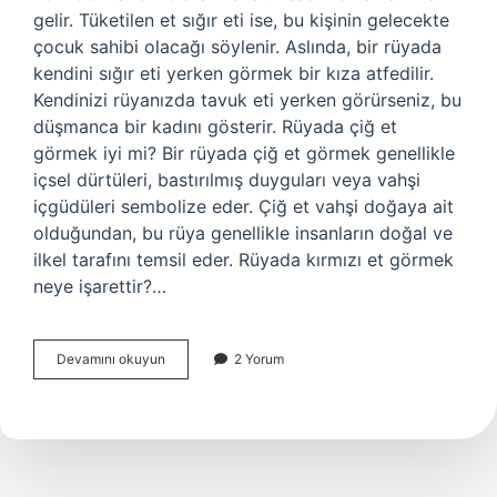
gelir. Tüketilen et sığır eti ise, bu kişinin gelecekte
çocuk sahibi olacağı söylenir. Aslında, bir rüyada
kendini sığır eti yerken görmek bir kıza atfedilir.
Kendinizi rüyanızda tavuk eti yerken görürseniz, bu
düşmanca bir kadını gösterir. Rüyada çiğ et
görmek iyi mi? Bir rüyada çiğ et görmek genellikle
içsel dürtüleri, bastırılmış duyguları veya vahşi
içgüdüleri sembolize eder. Çiğ et vahşi doğaya ait
olduğundan, bu rüya genellikle insanların doğal ve
ilkel tarafını temsil eder. Rüyada kırmızı et görmek
neye işarettir?…
Rüyada
Devamını okuyun
2 Yorum
Çiğ
Et
Yediğini
Görmek
Ne
Anlama