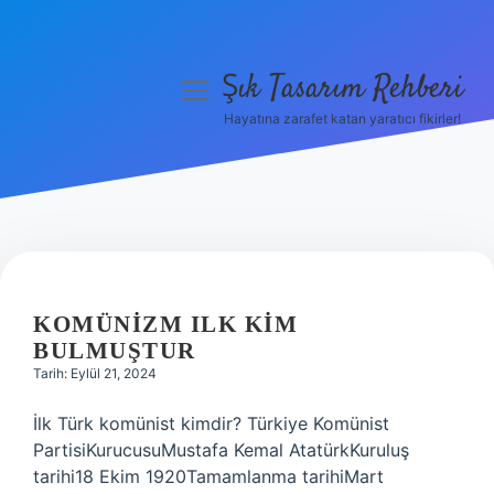
Şık Tasarım Rehberi
menüyü
aç
Hayatına zarafet katan yaratıcı fikirler!
Anasayfa
Gizlilik Politikası
Yasal Uyarı
ŞIK
Hakkımızda
TASARIM
KOMÜNIZM ILK KIM
BULMUŞTUR
REHBERI
Tarih: Eylül 21, 2024
YAZILAR
İlk Türk komünist kimdir? Türkiye Komünist
PartisiKurucusuMustafa Kemal AtatürkKuruluş
tarihi18 Ekim 1920Tamamlanma tarihiMart