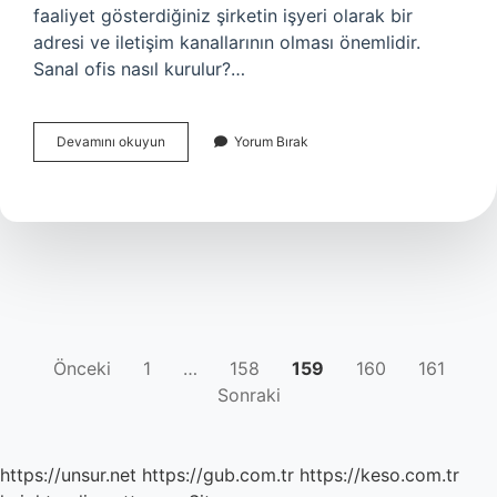
faaliyet gösterdiğiniz şirketin işyeri olarak bir
adresi ve iletişim kanallarının olması önemlidir.
Sanal ofis nasıl kurulur?…
Sanal
Devamını okuyun
Yorum Bırak
Ofis
Kiraları
Ne
Kadar
YAZI
Önceki
1
…
158
159
160
161
Sonraki
SAYFALAMASI
https://unsur.net
https://gub.com.tr
https://keso.com.tr