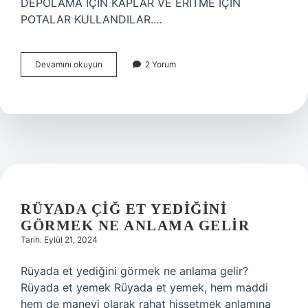
DEPOLAMA İÇİN KAPLAR VE ERİTME İÇİN
POTALAR KULLANDILAR.…
Hintli
Devamını okuyun
2 Yorum
Simyacılar
Imbik
Kullandı
Mı
RÜYADA ÇIĞ ET YEDIĞINI
GÖRMEK NE ANLAMA GELIR
Tarih: Eylül 21, 2024
Rüyada et yediğini görmek ne anlama gelir?
Rüyada et yemek Rüyada et yemek, hem maddi
hem de manevi olarak rahat hissetmek anlamına